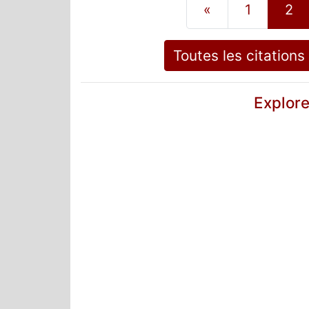
«
1
2
Toutes les citation
Explore