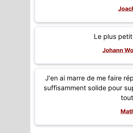
Joach
Le plus peti
Johann Wo
J'en ai marre de me faire ré
suffisamment solide pour su
tou
Math