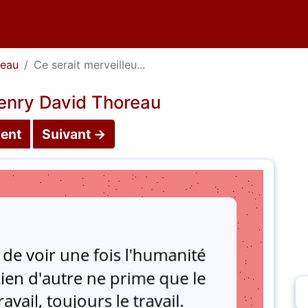
reau
Ce serait merveilleu...
Henry David Thoreau
ent
Suivant →