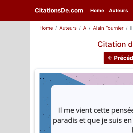
CitationsDe.com
(current)
Home
Auteurs
Home
Auteurs
A
Alain Fournier
I
Citation d
← Précéd