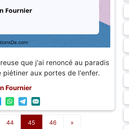
freuse que j'ai renoncé au paradis
e piétiner aux portes de l'enfer.
in Fournier
44
45
46
»