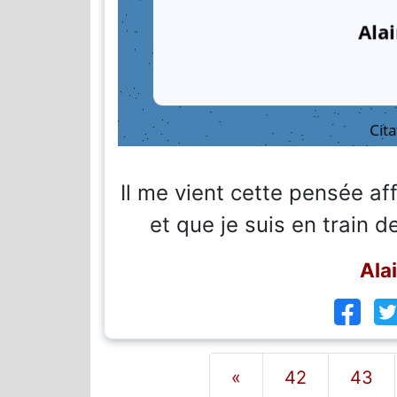
Il me vient cette pensée af
et que je suis en train d
Ala
«
42
43