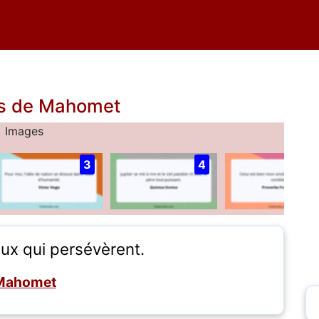
ns de Mahomet
Images
3
4
ux qui persévèrent.
Mahomet