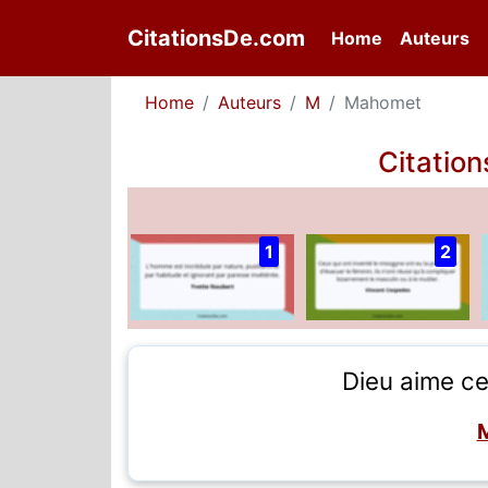
CitationsDe.com
(current)
Home
Auteurs
Home
Auteurs
M
Mahomet
Citatio
1
2
Dieu aime ce