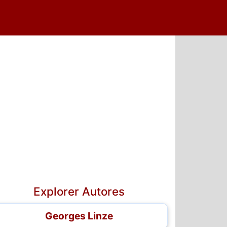
5
6
7
Explorer Autores
Georges Linze