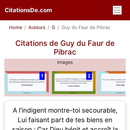
CitationsDe.com
Home
Auteurs
G
Guy du Faur de Pibrac
Citations de Guy du Faur de
Pibrac
Images
1
2
A l'indigent montre-toi secourable,
Lui faisant part de tes biens en
saison ; Car Dieu bénit et accroît la