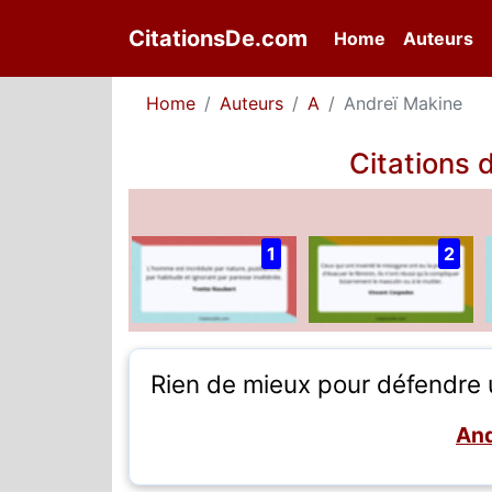
CitationsDe.com
(current)
Home
Auteurs
Home
Auteurs
A
Andreï Makine
Citations 
1
2
Rien de mieux pour défendre u
And