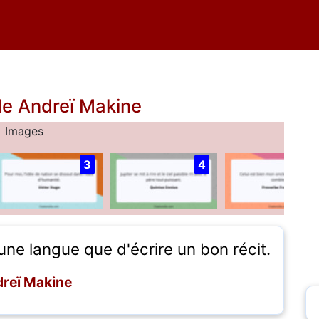
de Andreï Makine
Images
3
4
ne langue que d'écrire un bon récit.
reï Makine