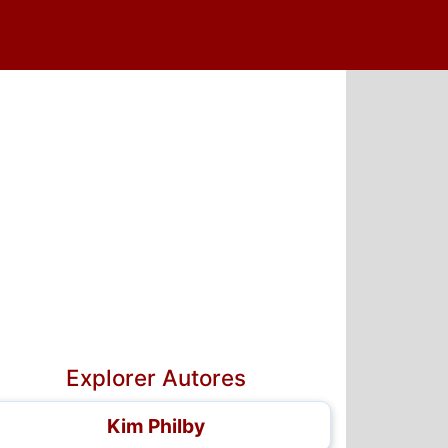
5
6
7
Explorer Autores
Kim Philby