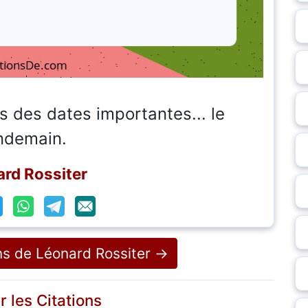
s des dates importantes... le
ndemain.
rd Rossiter
ons de Léonard Rossiter →
r les Citations