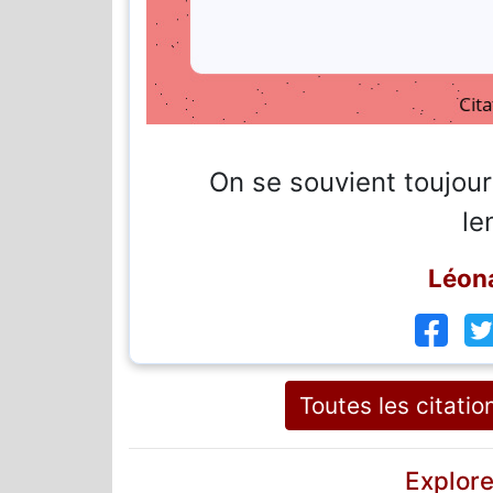
On se souvient toujour
le
Léona
Toutes les citati
Explore